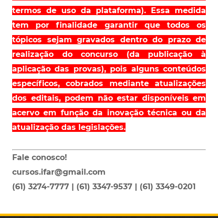
termos de uso da plataforma). Essa medida
tem por finalidade garantir que todos os
tópicos sejam gravados dentro do prazo de
realização do concurso (da publicação à
aplicação das provas), pois alguns conteúdos
específicos, cobrados mediante atualizações
dos editais, podem não estar disponíveis em
acervo em função da inovação técnica ou da
atualização das legislações.
Fale conosco!
cursos.ifar@gmail.com
(61) 3274-7777 | (61) 3347-9537 | (61) 3349-0201